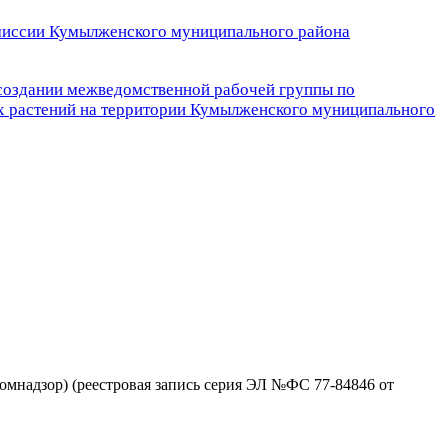
иссии Кумылженского муниципального района
 создании межведомственной рабочей группы по
 растений на территории Кумылженского муниципального
омнадзор) (реестровая запись серия ЭЛ №ФС 77-84846 от