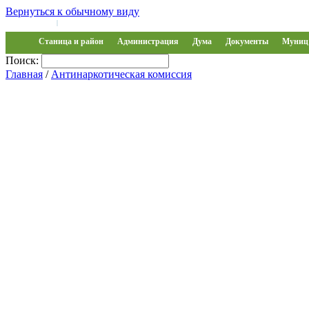
Вернуться к обычному виду
Войти на сайт
Регистрация
|
Станица и район
Администрация
Дума
Документы
Муниц 
Поиск:
Главная
/
Антинаркотическая комиссия