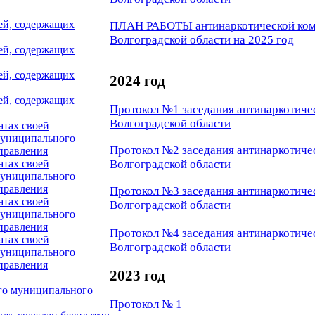
ей, содержащих
ПЛАН РАБОТЫ антинаркотической ком
Волгоградской области на 2025 год
ей, содержащих
ей, содержащих
2024 год
ей, содержащих
Протокол №1 заседания антинаркотич
Волгоградской области
атах своей
муниципального
Протокол №2 заседания антинаркотич
правления
Волгоградской области
атах своей
муниципального
правления
Протокол №3 заседания антинаркотич
атах своей
Волгоградской области
муниципального
правления
Протокол №4 заседания антинаркотич
атах своей
Волгоградской области
муниципального
правления
2023 год
го муниципального
Протокол № 1