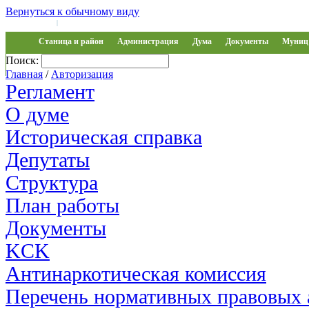
Вернуться к обычному виду
Войти на сайт
Регистрация
|
Станица и район
Администрация
Дума
Документы
Муниц 
Поиск:
Обращения
Главная
/
Авторизация
Регламент
О думе
Историческая справка
Депутаты
Структура
План работы
Документы
KCK
Антинаркотическая комиссия
Перечень нормативных правовых 