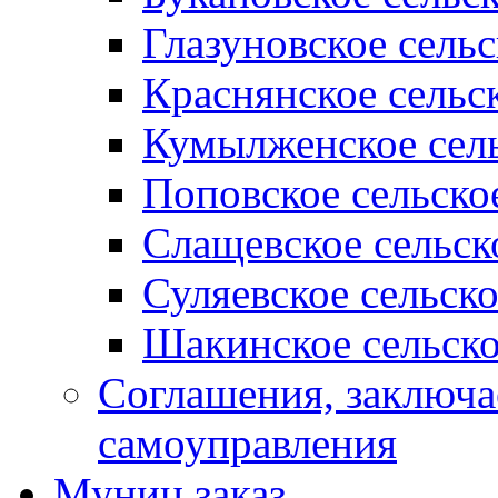
Глазуновское сель
Краснянское сельс
Кумылженское сель
Поповское сельско
Слащевское сельск
Суляевское сельск
Шакинское сельско
Соглашения, заключ
самоуправления
Муниц заказ