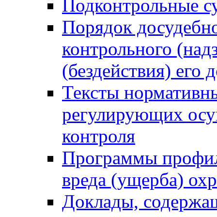
Подконтрольные су
Порядок досудебн
контрольного (надз
(бездействия) его
Тексты нормативны
регулирующих осу
контроля
Программы профил
вреда (ущерба) ох
Доклады, содержа