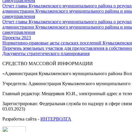
самоуправления
Отчет главы Кумылженского муниципального района о результа
администрации Кумылженского муниципального района и ины
самоуправления
Отчет главы Кумылженского муниципального района о результа
администрации Кумылженского муниципального района и ины
самоуправления
Проекты 2023
Нормативно-правовые акты сельских поселений Кумылженско
Перечень земельных участков для предоставления в собственно
Документы стратегического планирования
СРЕДСТВО МАССОВОЙ 
«Администрация Кумылженского муниципального района Волг
Учредитель: Администрация Кумылженского муниципального р
Главный редактор: Мещеряков Ю.И., электронный адрес и тел
Зарегистрирован: Федеральная служба по надзору в сфере свя
03.03.2023)
Разработка сайта -
ИНТЕРВОЛГА