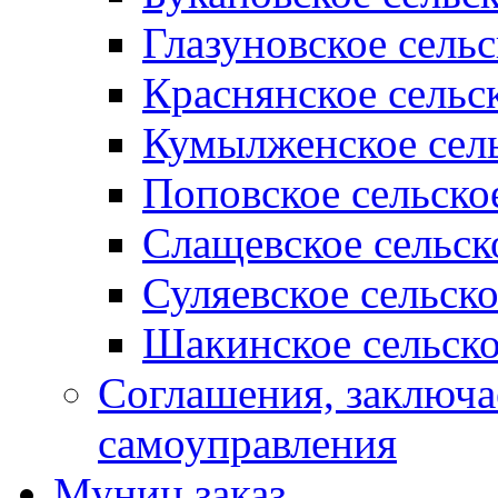
Глазуновское сель
Краснянское сельс
Кумылженское сель
Поповское сельско
Слащевское сельск
Суляевское сельск
Шакинское сельско
Соглашения, заключ
самоуправления
Муниц заказ