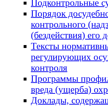
Подконтрольные су
Порядок досудебн
контрольного (надз
(бездействия) его
Тексты нормативны
регулирующих осу
контроля
Программы профил
вреда (ущерба) ох
Доклады, содержа