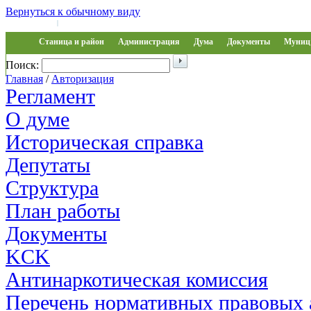
Вернуться к обычному виду
Войти на сайт
Регистрация
|
Станица и район
Администрация
Дума
Документы
Муниц 
Поиск:
Обращения
Главная
/
Авторизация
Регламент
О думе
Историческая справка
Депутаты
Структура
План работы
Документы
KCK
Антинаркотическая комиссия
Перечень нормативных правовых 