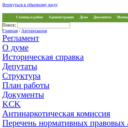
Вернуться к обычному виду
Войти на сайт
Регистрация
|
Станица и район
Администрация
Дума
Документы
Муниц 
Поиск:
Обращения
Главная
/
Авторизация
Регламент
О думе
Историческая справка
Депутаты
Структура
План работы
Документы
KCK
Антинаркотическая комиссия
Перечень нормативных правовых 