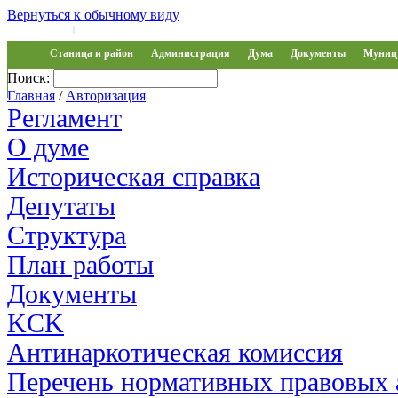
Вернуться к обычному виду
Войти на сайт
Регистрация
|
Станица и район
Администрация
Дума
Документы
Муниц 
Поиск:
Обращения
Главная
/
Авторизация
Регламент
О думе
Историческая справка
Депутаты
Структура
План работы
Документы
KCK
Антинаркотическая комиссия
Перечень нормативных правовых 