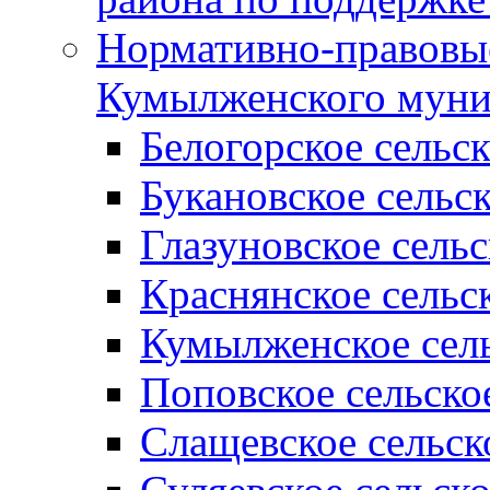
Нормативно-правовые
Кумылженского муни
Белогорское сельс
Букановское сельс
Глазуновское сель
Краснянское сельс
Кумылженское сель
Поповское сельско
Слащевское сельск