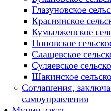
Глазуновское сель
Краснянское сельс
Кумылженское сель
Поповское сельско
Слащевское сельск
Суляевское сельск
Шакинское сельско
Соглашения, заключ
самоуправления
Муниц заказ