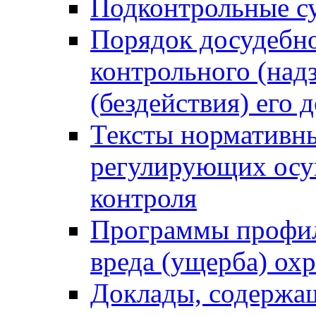
Подконтрольные су
Порядок досудебн
контрольного (надз
(бездействия) его
Тексты нормативны
регулирующих осу
контроля
Программы профил
вреда (ущерба) ох
Доклады, содержа