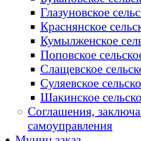
Глазуновское сель
Краснянское сельс
Кумылженское сель
Поповское сельско
Слащевское сельск
Суляевское сельск
Шакинское сельско
Соглашения, заключ
самоуправления
Муниц заказ