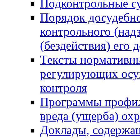
Подконтрольные су
Порядок досудебн
контрольного (надз
(бездействия) его
Тексты нормативны
регулирующих осу
контроля
Программы профил
вреда (ущерба) ох
Доклады, содержа