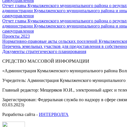
самоуправления
Отчет главы Кумылженского муниципального района о результа
администрации Кумылженского муниципального района и ины
самоуправления
Отчет главы Кумылженского муниципального района о результа
администрации Кумылженского муниципального района и ины
самоуправления
Проекты 2023
Нормативно-правовые акты сельских поселений Кумылженско
Перечень земельных участков для предоставления в собственно
Документы стратегического планирования
СРЕДСТВО МАССОВОЙ 
«Администрация Кумылженского муниципального района Волг
Учредитель: Администрация Кумылженского муниципального р
Главный редактор: Мещеряков Ю.И., электронный адрес и тел
Зарегистрирован: Федеральная служба по надзору в сфере свя
03.03.2023)
Разработка сайта -
ИНТЕРВОЛГА