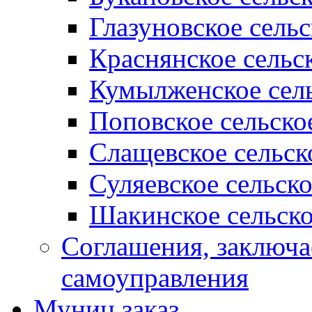
Глазуновское сель
Краснянское сельс
Кумылженское сель
Поповское сельско
Слащевское сельск
Суляевское сельск
Шакинское сельско
Соглашения, заключ
самоуправления
Муниц заказ