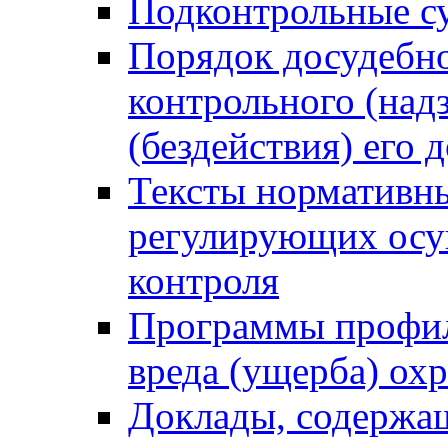
Подконтрольные су
Порядок досудебн
контрольного (надз
(бездействия) его
Тексты нормативны
регулирующих осу
контроля
Программы профил
вреда (ущерба) ох
Доклады, содержа