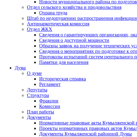
Новости муниципального района по подгото
Отдел сельского хозяйства и продовольствия
Охрана труда
Штаб по недопущению распространения инфекцио
Антинаркотическая комиссия
Отдел ЖКХ
Сведения о гарантирующих организациях, ок
Сведения о доступной мощности
Образцы заявок на получение технических ус
Сведения о мероприятиях по подготовке к от
Протоколы испытаний систем центрального п
Памятки для населения
Дума
О думе
Историческая справка
Регламент
Депутаты
Структура
Фракции
Комиссии
План работы
Документы
Нормативные правовые акты Кумылженской
Проекты нормативных правовых актов Кумы
Документы Кумылженской районной Думы