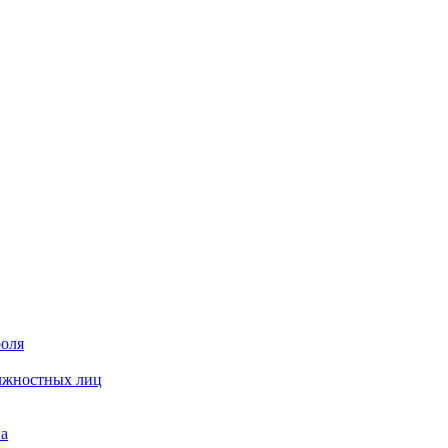
роля
олжностных лиц
на