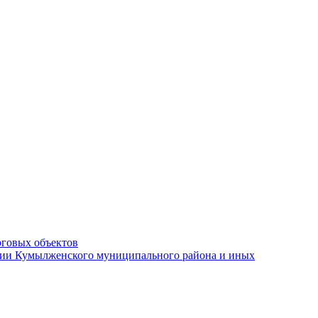
рговых объектов
ации Кумылженского муниципального района и иных