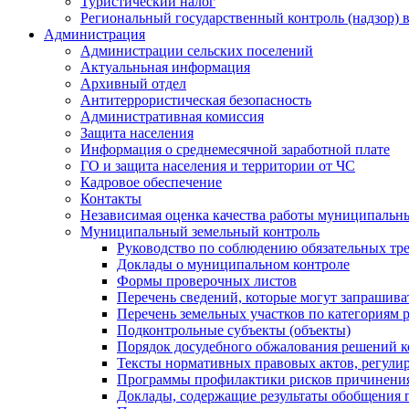
Туристический налог
Региональный государственный контроль (надзор) 
Администрация
Администрации сельских поселений
Актуальньная информация
Архивный отдел
Антитеррористическая безопасность
Административная комиссия
Защита населения
Информация о среднемесячной заработной плате
ГО и защита населения и территории от ЧС
Кадровое обеспечение
Контакты
Независимая оценка качества работы муниципальн
Муниципальный земельный контроль
Руководство по соблюдению обязательных тр
Доклады о муниципальном контроле
Формы проверочных листов
Перечень сведений, которые могут запрашива
Перечень земельных участков по категориям 
Подконтрольные субъекты (объекты)
Порядок досудебного обжалования решений ко
Тексты нормативных правовых актов, регули
Программы профилактики рисков причинения
Доклады, содержащие результаты обобщения 