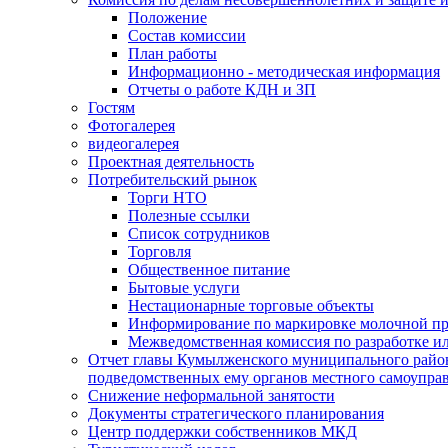
Положение
Состав комиссии
План работы
Информационно - методическая информация
Отчеты о работе КДН и ЗП
Гостям
Фотогалерея
видеогалерея
Проектная деятельность
Потребительский рынок
Торги НТО
Полезные ссылки
Список сотрудников
Торговля
Общественное питание
Бытовые услуги
Нестационарные торговые объекты
Информирование по маркировке молочной п
Межведомственная комиссия по разработке и
Отчет главы Кумылженского муниципального район
подведомственных ему органов местного самоупра
Снижение неформальной занятости
Документы стратегического планирования
Центр поддержки собственников МКД