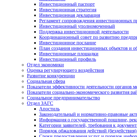
Инвестиционный паспорт
Инвестиционная стратегия
Инвестиционная декларация
Регламент сопровождения инвестиционных п
Инвестиционный уполномоченный
Поддержка инвестиционной деятельности
Координационный совет по развитию предпр
Инвестиционное послание
План создания инвестиционных объектов и о
Инвестиционные площадки
Инвестиционный профиль
Отдел экономики
Оценка регулирующего воздействия
Развитие конкуренции
Социальная сфера
Показатели эффективности деятельности органов м
Показатели социально-экономического развития ра
Социальное предпринимательство
Отдел ЗАГС
Апостиль
Законодательный и нормативно-правовые ак
Информация о государственной пошлине, рек
Категории заявителей, требования к докумен
Порядок обжалования действий (бездействия)
Сроки предоставления услуг и порядок инфо