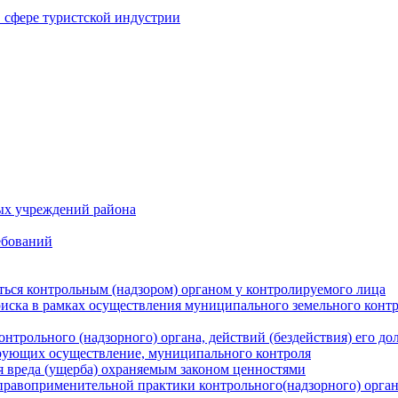
в сфере туристской индустрии
ых учреждений района
ебований
ться контрольным (надзором) органом у контролируемого лица
риска в рамках осуществления муниципального земельного конт
нтрольного (надзорного) органа, действий (бездействия) его д
рующих осуществление, муниципального контроля
 вреда (ущерба) охраняемым законом ценностями
правоприменительной практики контрольного(надзорного) орга