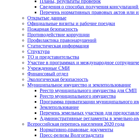
Планы, результаты проверок
Сведения о способах получения консультаций
Перечень нормативных правовых актов или и
Открытые данные
Официальные визиты и рабочие поездки
Пожарная безопасность
Противодействие коррупции
Профилактика правонарушений
Статистическая информация
Структура
ТО и представительства
Участие в программах и международное сотруднич
Учрежденные СМИ
Финансовый отдел
Экологическая безопасность
Муниципальное имущество и землепользование
Реестр муниципального имущества для СМП
Реестр муниципального имущества
Программа приватизации муниципального и
Землепользование
Перечень земельных участков для предоставл
Административные регламенты в земельно-и
Всероссийская перепись населения 2020 года
Нормативно-правовые документы
Пресс-релизы Волгоградстата