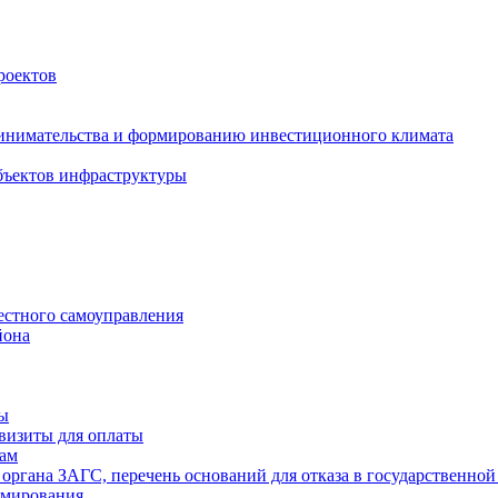
роектов
инимательства и формированию инвестиционного климата
бъектов инфраструктуры
естного самоуправления
йона
ты
визиты для оплаты
там
 органа ЗАГС, перечень оснований для отказа в государственной
рмирования