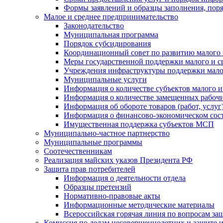
Формы заявлений и образцы заполнения, пор
Малое и среднее предпринимательство
Законодательство
Муниципальная программа
Порядок субсидирования
Координационный совет по развитию малого 
Меры государственной поддержки малого и с
Учреждения инфраструктуры поддержки малог
Муниципальные услуги
Информация о количестве субъектов малого и
Информация о количестве замещенных рабочих
Информация об обороте товаров (работ, услу
Информация о финансово-экономическом сост
Имущественная поддержка субъектов МСП
Муниципально-частное партнерство
Муниципальные программы
Соотечественникам
Реализация майских указов Президента РФ
Защита прав потребителей
Информация о деятельности отдела
Образцы претензий
Нормативно-правовые акты
Информационные методические материалы
Всероссийская горячая линия по вопросам за
Комиссия по делам несовершеннолетних и защите и