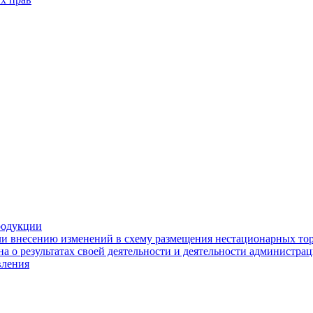
родукции
ли внесению изменений в схему размещения нестационарных то
а о результатах своей деятельности и деятельности администр
вления