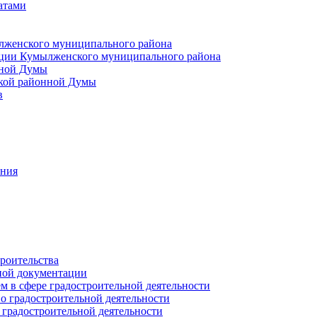
атами
лженского муниципального района
ции Кумылженского муниципального района
нной Думы
кой районной Думы
в
ания
роительства
ной документации
 в сфере градостроительной деятельности
о градостроительной деятельности
 градостроительной деятельности