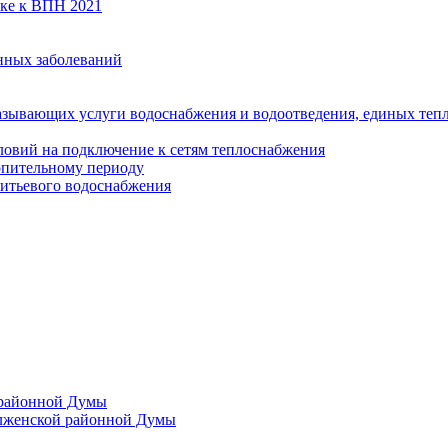
вке к ВПН 2021
нных заболеваний
азывающих услуги водоснабжения и водоотведения, единых те
ловий на подключение к сетям теплоснабжения
опительному периоду
итьевого водоснабжения
 районной Думы
лженской районной Думы