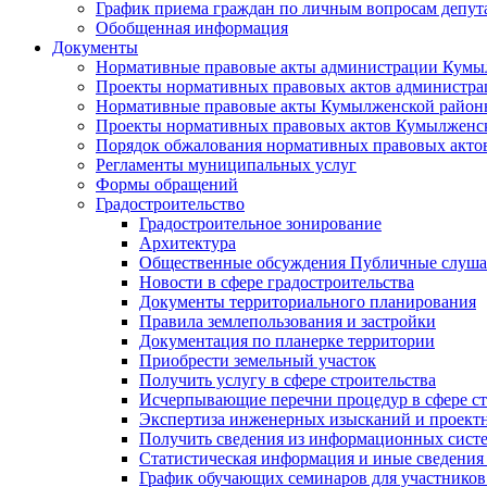
График приема граждан по личным вопросам депут
Обобщенная информация
Документы
Нормативные правовые акты администрации Кумы
Проекты нормативных правовых актов администра
Нормативные правовые акты Кумылженской райо
Проекты нормативных правовых актов Кумылженс
Порядок обжалования нормативных правовых акто
Регламенты муниципальных услуг
Формы обращений
Градостроительство
Градостроительное зонирование
Архитектура
Общественные обсуждения Публичные слуш
Новости в сфере градостроительства
Документы территориального планирования
Правила землепользования и застройки
Документация по планерке территории
Приобрести земельный участок
Получить услугу в сфере строительства
Исчерпывающие перечни процедур в сфере ст
Экспертиза инженерных изысканий и проект
Получить сведения из информационных систем
Статистическая информация и иные сведения 
График обучающих семинаров для участников