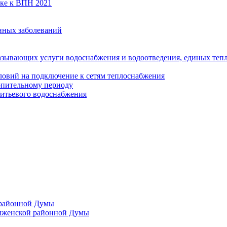
вке к ВПН 2021
нных заболеваний
азывающих услуги водоснабжения и водоотведения, единых те
ловий на подключение к сетям теплоснабжения
опительному периоду
итьевого водоснабжения
 районной Думы
лженской районной Думы