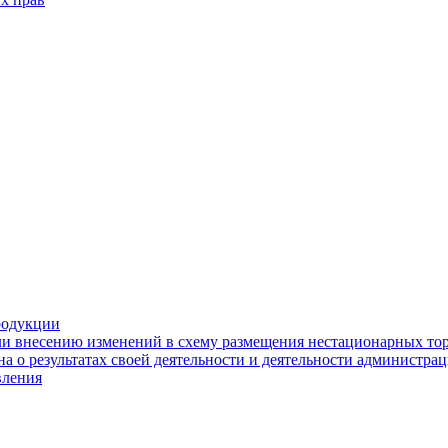
родукции
ли внесению изменений в схему размещения нестационарных то
а о результатах своей деятельности и деятельности администр
вления