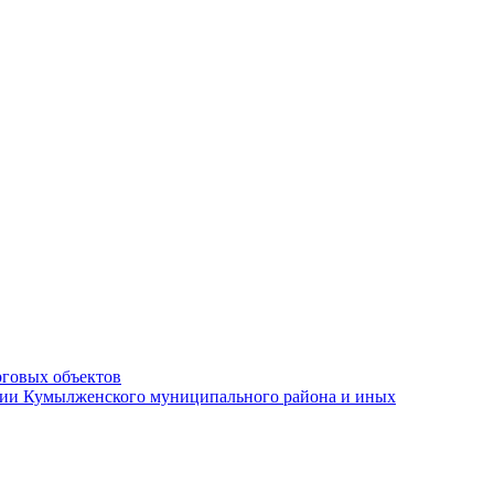
рговых объектов
ации Кумылженского муниципального района и иных