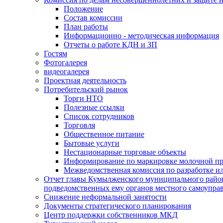
Положение
Состав комиссии
План работы
Информационно - методическая информация
Отчеты о работе КДН и ЗП
Гостям
Фотогалерея
видеогалерея
Проектная деятельность
Потребительский рынок
Торги НТО
Полезные ссылки
Список сотрудников
Торговля
Общественное питание
Бытовые услуги
Нестационарные торговые объекты
Информирование по маркировке молочной п
Межведомственная комиссия по разработке и
Отчет главы Кумылженского муниципального район
подведомственных ему органов местного самоупра
Снижение неформальной занятости
Документы стратегического планирования
Центр поддержки собственников МКД