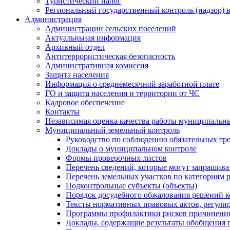
Туристический налог
Региональный государственный контроль (надзор) 
Администрация
Администрации сельских поселений
Актуальньная информация
Архивный отдел
Антитеррористическая безопасность
Административная комиссия
Защита населения
Информация о среднемесячной заработной плате
ГО и защита населения и территории от ЧС
Кадровое обеспечение
Контакты
Независимая оценка качества работы муниципальн
Муниципальный земельный контроль
Руководство по соблюдению обязательных тр
Доклады о муниципальном контроле
Формы проверочных листов
Перечень сведений, которые могут запрашива
Перечень земельных участков по категориям 
Подконтрольные субъекты (объекты)
Порядок досудебного обжалования решений ко
Тексты нормативных правовых актов, регули
Программы профилактики рисков причинения
Доклады, содержащие результаты обобщения 