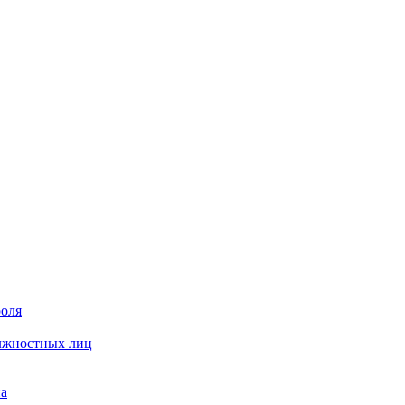
роля
олжностных лиц
на