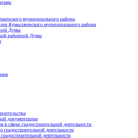
атами
лженского муниципального района
ции Кумылженского муниципального района
нной Думы
кой районной Думы
в
ания
роительства
ной документации
 в сфере градостроительной деятельности
о градостроительной деятельности
 градостроительной деятельности