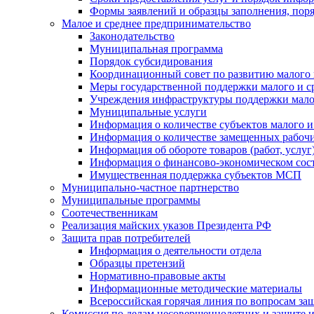
Формы заявлений и образцы заполнения, пор
Малое и среднее предпринимательство
Законодательство
Муниципальная программа
Порядок субсидирования
Координационный совет по развитию малого 
Меры государственной поддержки малого и с
Учреждения инфраструктуры поддержки малог
Муниципальные услуги
Информация о количестве субъектов малого и
Информация о количестве замещенных рабочих
Информация об обороте товаров (работ, услу
Информация о финансово-экономическом сост
Имущественная поддержка субъектов МСП
Муниципально-частное партнерство
Муниципальные программы
Соотечественникам
Реализация майских указов Президента РФ
Защита прав потребителей
Информация о деятельности отдела
Образцы претензий
Нормативно-правовые акты
Информационные методические материалы
Всероссийская горячая линия по вопросам за
Комиссия по делам несовершеннолетних и защите и