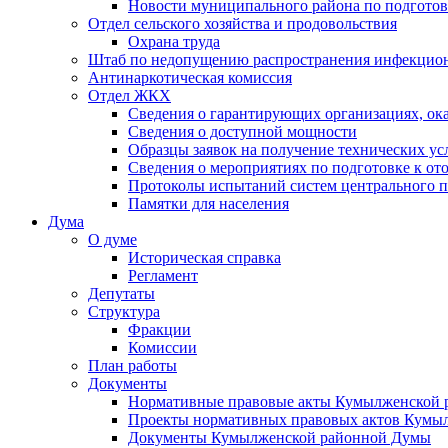
Новости муниципального района по подгото
Отдел сельского хозяйства и продовольствия
Охрана труда
Штаб по недопущению распространения инфекцио
Антинаркотическая комиссия
Отдел ЖКХ
Сведения о гарантирующих организациях, ок
Сведения о доступной мощности
Образцы заявок на получение технических ус
Сведения о мероприятиях по подготовке к от
Протоколы испытаний систем центрального п
Памятки для населения
Дума
О думе
Историческая справка
Регламент
Депутаты
Структура
Фракции
Комиссии
План работы
Документы
Нормативные правовые акты Кумылженской
Проекты нормативных правовых актов Кумы
Документы Кумылженской районной Думы