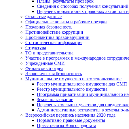
Планы, результаты проверок
Сведения о способах получения консультаций
Перечень нормативных правовых актов или и
Открытые данные
Официальные визиты и рабочие поездки
Пожарная безопасность
Противодействие коррупции
Профилактика правонарушений
Статистическая информация
Структура
ТО и представительства
Участие в программах и международное сотруднич
Учрежденные СМИ
Финансовый отдел
Экологическая безопасность
Муниципальное имущество и землепользование
Реестр муниципального имущества для СМП
Реестр муниципального имущества
Программа приватизации муниципального и
Землепользование
Перечень земельных участков для предоставл
Административные регламенты в земельно-и
Всероссийская перепись населения 2020 года
Нормативно-правовые документы
Пресс-релизы Волгоградстата