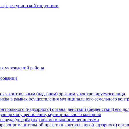
в сфере туристской индустрии
ых учреждений района
ебований
ться контрольным (надзором) органом у контролируемого лица
риска в рамках осуществления муниципального земельного конт
нтрольного (надзорного) органа, действий (бездействия) его д
рующих осуществление, муниципального контроля
 вреда (ущерба) охраняемым законом ценностями
правоприменительной практики контрольного(надзорного) орга