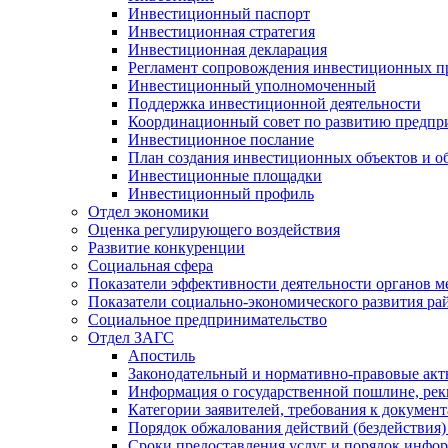
Инвестиционный паспорт
Инвестиционная стратегия
Инвестиционная декларация
Регламент сопровождения инвестиционных п
Инвестиционный уполномоченный
Поддержка инвестиционной деятельности
Координационный совет по развитию предпр
Инвестиционное послание
План создания инвестиционных объектов и о
Инвестиционные площадки
Инвестиционный профиль
Отдел экономики
Оценка регулирующего воздействия
Развитие конкуренции
Социальная сфера
Показатели эффективности деятельности органов м
Показатели социально-экономического развития ра
Социальное предпринимательство
Отдел ЗАГС
Апостиль
Законодательный и нормативно-правовые ак
Информация о государственной пошлине, рек
Категории заявителей, требования к докумен
Порядок обжалования действий (бездействия)
Сроки предоставления услуг и порядок инфо