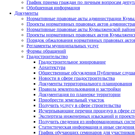
График приема граждан по личным вопросам депут
Обобщенная информация
Документы
Нормативные правовые акты администрации Кумы
Проекты нормативных правовых актов администра
Нормативные правовые акты Кумылженской райо
Проекты нормативных правовых актов Кумылженс
Порядок обжалования нормативных правовых акто
Регламенты муниципальных услуг
Формы обращений
Градостроительство
Градостроительное зонирование
Архитектура
Общественные обсуждения Публичные слуш
Новости в сфере градостроительства
Документы территориального планирования
Правила землепользования и застройки
Документация по планерке территории
Приобрести земельный участок
Получить услугу в сфере строительства
Исчерпывающие перечни процедур в сфере ст
Экспертиза инженерных изысканий и проект
Получить сведения из информационных систем
Статистическая информация и иные сведения 
График обучающих семинаров для участников