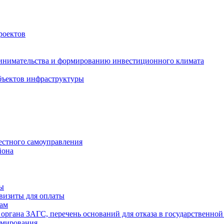
роектов
инимательства и формированию инвестиционного климата
бъектов инфраструктуры
естного самоуправления
йона
ты
визиты для оплаты
там
 органа ЗАГС, перечень оснований для отказа в государственной
рмирования