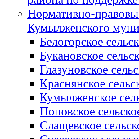
Нормативно-правовые
Кумылженского муни
Белогорское сельс
Букановское сельс
Глазуновское сель
Краснянское сельс
Кумылженское сель
Поповское сельско
Слащевское сельск