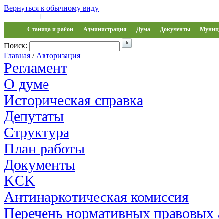
Вернуться к обычному виду
Войти на сайт
Регистрация
|
Станица и район
Администрация
Дума
Документы
Муниц 
Поиск:
Обращения
Главная
/
Авторизация
Регламент
О думе
Историческая справка
Депутаты
Структура
План работы
Документы
KCK
Антинаркотическая комиссия
Перечень нормативных правовых 