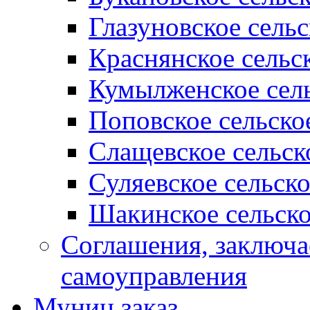
Глазуновское сель
Краснянское сельс
Кумылженское сель
Поповское сельско
Слащевское сельск
Суляевское сельск
Шакинское сельско
Соглашения, заключ
самоуправления
Муниц заказ