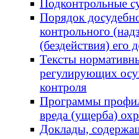
Подконтрольные су
Порядок досудебн
контрольного (надз
(бездействия) его
Тексты нормативны
регулирующих осу
контроля
Программы профил
вреда (ущерба) ох
Доклады, содержа