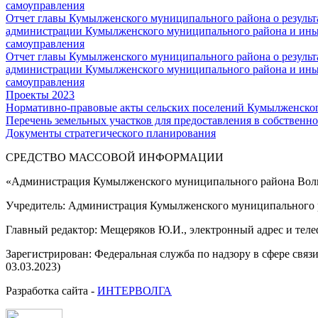
самоуправления
Отчет главы Кумылженского муниципального района о результа
администрации Кумылженского муниципального района и ины
самоуправления
Отчет главы Кумылженского муниципального района о результа
администрации Кумылженского муниципального района и ины
самоуправления
Проекты 2023
Нормативно-правовые акты сельских поселений Кумылженско
Перечень земельных участков для предоставления в собственно
Документы стратегического планирования
СРЕДСТВО МАССОВОЙ 
«Администрация Кумылженского муниципального района Волг
Учредитель: Администрация Кумылженского муниципального р
Главный редактор: Мещеряков Ю.И., электронный адрес и тел
Зарегистрирован: Федеральная служба по надзору в сфере свя
03.03.2023)
Разработка сайта -
ИНТЕРВОЛГА