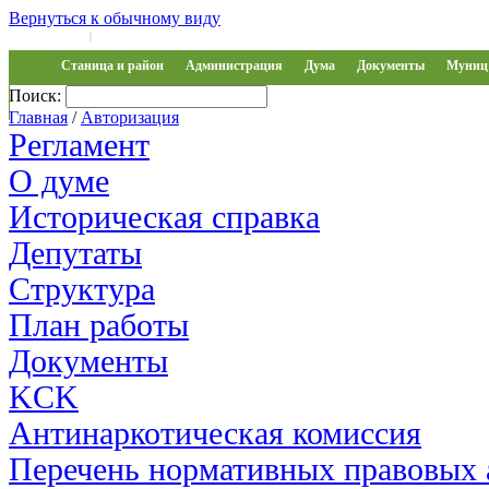
Вернуться к обычному виду
Войти на сайт
Регистрация
|
Станица и район
Администрация
Дума
Документы
Муниц 
Поиск:
Обращения
Главная
/
Авторизация
Регламент
О думе
Историческая справка
Депутаты
Структура
План работы
Документы
KCK
Антинаркотическая комиссия
Перечень нормативных правовых 