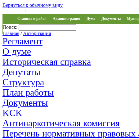
Вернуться к обычному виду
Войти на сайт
Регистрация
|
Станица и район
Администрация
Дума
Документы
Муниц 
Поиск:
Обращения
Главная
/
Авторизация
Регламент
О думе
Историческая справка
Депутаты
Структура
План работы
Документы
KCK
Антинаркотическая комиссия
Перечень нормативных правовых 