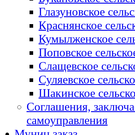
Глазуновское сель
Краснянское сельс
Кумылженское сель
Поповское сельско
Слащевское сельск
Суляевское сельск
Шакинское сельско
Соглашения, заключ
самоуправления
Муниц заказ