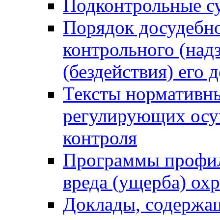
Подконтрольные су
Порядок досудебн
контрольного (надз
(бездействия) его
Тексты нормативны
регулирующих осу
контроля
Программы профил
вреда (ущерба) ох
Доклады, содержа