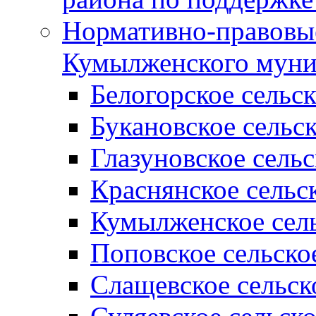
Нормативно-правовые
Кумылженского муни
Белогорское сельс
Букановское сельс
Глазуновское сель
Краснянское сельс
Кумылженское сель
Поповское сельско
Слащевское сельск