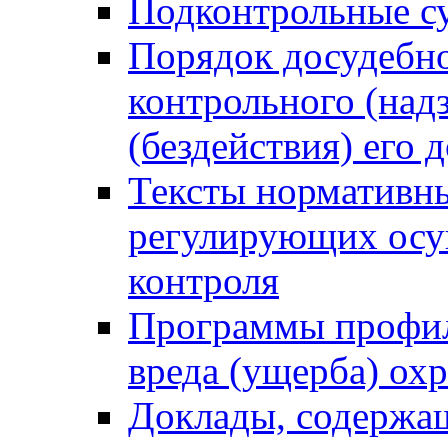
Подконтрольные су
Порядок досудебн
контрольного (надз
(бездействия) его
Тексты нормативны
регулирующих осу
контроля
Программы профил
вреда (ущерба) ох
Доклады, содержа