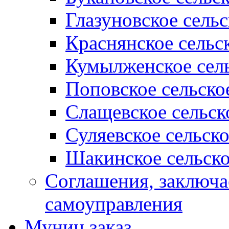
Глазуновское сель
Краснянское сельс
Кумылженское сель
Поповское сельско
Слащевское сельск
Суляевское сельск
Шакинское сельско
Соглашения, заключ
самоуправления
Муниц заказ