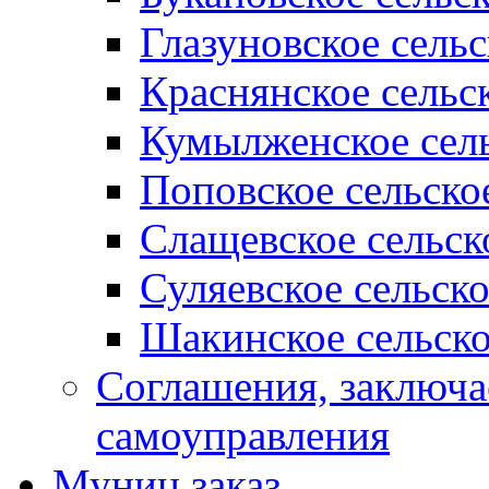
Глазуновское сель
Краснянское сельс
Кумылженское сель
Поповское сельско
Слащевское сельск
Суляевское сельск
Шакинское сельско
Соглашения, заключ
самоуправления
Муниц заказ