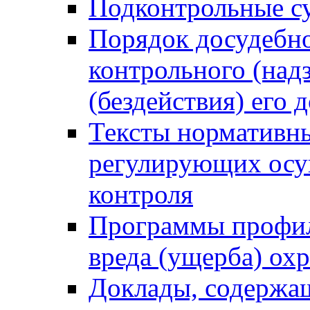
Подконтрольные су
Порядок досудебн
контрольного (надз
(бездействия) его
Тексты нормативны
регулирующих осу
контроля
Программы профил
вреда (ущерба) ох
Доклады, содержа