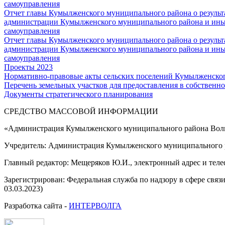
самоуправления
Отчет главы Кумылженского муниципального района о результа
администрации Кумылженского муниципального района и ины
самоуправления
Отчет главы Кумылженского муниципального района о результа
администрации Кумылженского муниципального района и ины
самоуправления
Проекты 2023
Нормативно-правовые акты сельских поселений Кумылженско
Перечень земельных участков для предоставления в собственно
Документы стратегического планирования
СРЕДСТВО МАССОВОЙ 
«Администрация Кумылженского муниципального района Волг
Учредитель: Администрация Кумылженского муниципального р
Главный редактор: Мещеряков Ю.И., электронный адрес и тел
Зарегистрирован: Федеральная служба по надзору в сфере свя
03.03.2023)
Разработка сайта -
ИНТЕРВОЛГА