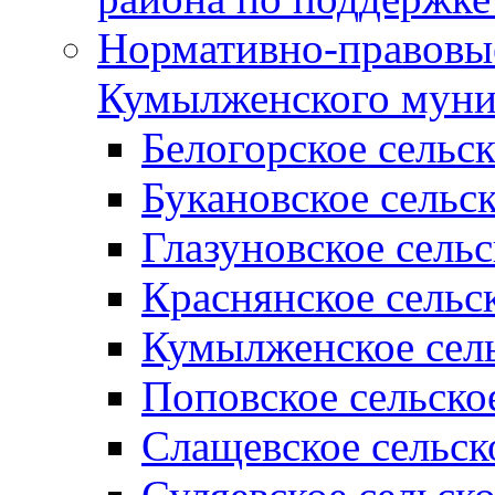
Нормативно-правовые
Кумылженского муни
Белогорское сельс
Букановское сельс
Глазуновское сель
Краснянское сельс
Кумылженское сель
Поповское сельско
Слащевское сельск