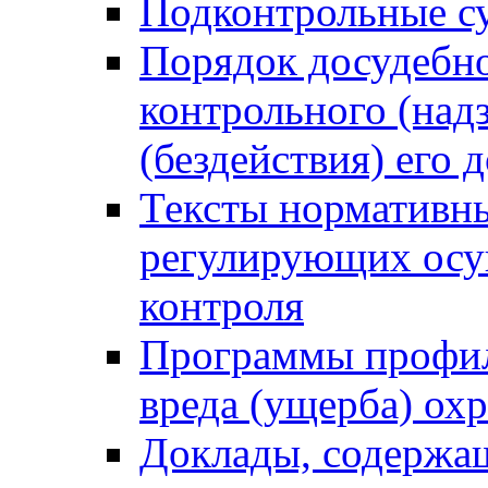
Подконтрольные су
Порядок досудебн
контрольного (надз
(бездействия) его
Тексты нормативны
регулирующих осу
контроля
Программы профил
вреда (ущерба) ох
Доклады, содержа