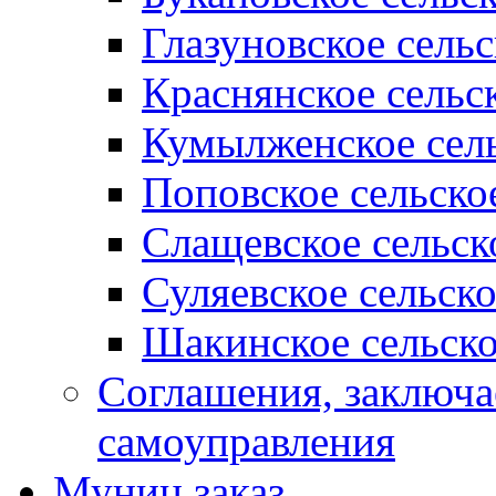
Глазуновское сель
Краснянское сельс
Кумылженское сель
Поповское сельско
Слащевское сельск
Суляевское сельск
Шакинское сельско
Соглашения, заключ
самоуправления
Муниц заказ