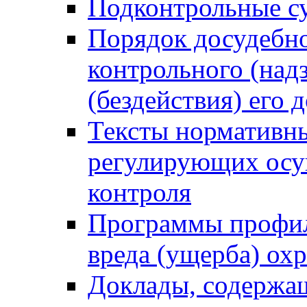
Подконтрольные су
Порядок досудебн
контрольного (надз
(бездействия) его
Тексты нормативны
регулирующих осу
контроля
Программы профил
вреда (ущерба) ох
Доклады, содержа