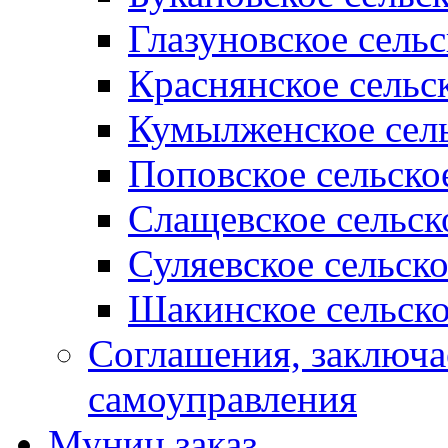
Глазуновское сель
Краснянское сельс
Кумылженское сель
Поповское сельско
Слащевское сельск
Суляевское сельск
Шакинское сельско
Соглашения, заключ
самоуправления
Муниц заказ