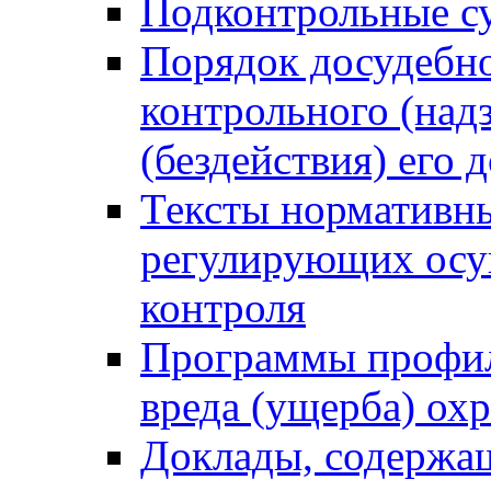
Подконтрольные су
Порядок досудебн
контрольного (надз
(бездействия) его
Тексты нормативны
регулирующих осу
контроля
Программы профил
вреда (ущерба) ох
Доклады, содержа