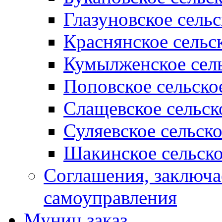
Глазуновское сель
Краснянское сельс
Кумылженское сель
Поповское сельско
Слащевское сельск
Суляевское сельск
Шакинское сельско
Соглашения, заключ
самоуправления
Муниц заказ