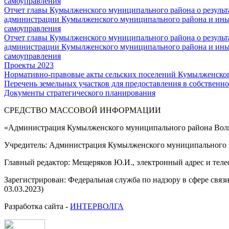
самоуправления
Отчет главы Кумылженского муниципального района о результа
администрации Кумылженского муниципального района и ины
самоуправления
Отчет главы Кумылженского муниципального района о результа
администрации Кумылженского муниципального района и ины
самоуправления
Проекты 2023
Нормативно-правовые акты сельских поселений Кумылженско
Перечень земельных участков для предоставления в собственно
Документы стратегического планирования
СРЕДСТВО МАССОВОЙ 
«Администрация Кумылженского муниципального района Волг
Учредитель: Администрация Кумылженского муниципального р
Главный редактор: Мещеряков Ю.И., электронный адрес и тел
Зарегистрирован: Федеральная служба по надзору в сфере свя
03.03.2023)
Разработка сайта -
ИНТЕРВОЛГА