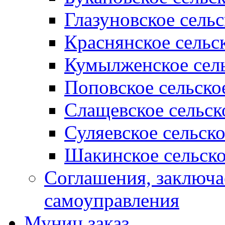
Глазуновское сель
Краснянское сельс
Кумылженское сель
Поповское сельско
Слащевское сельск
Суляевское сельск
Шакинское сельско
Соглашения, заключ
самоуправления
Муниц заказ