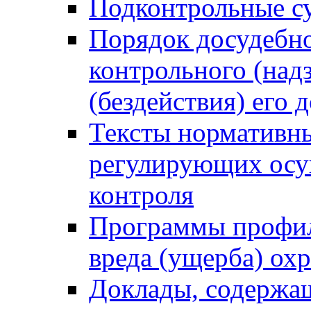
Подконтрольные су
Порядок досудебн
контрольного (надз
(бездействия) его
Тексты нормативны
регулирующих осу
контроля
Программы профил
вреда (ущерба) ох
Доклады, содержа