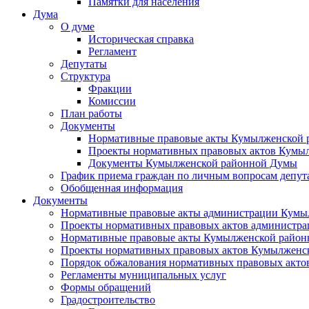
Памятки для населения
Дума
О думе
Историческая справка
Регламент
Депутаты
Структура
Фракции
Комиссии
План работы
Документы
Нормативные правовые акты Кумылженской
Проекты нормативных правовых актов Кумы
Документы Кумылженской районной Думы
График приема граждан по личным вопросам депут
Обобщенная информация
Документы
Нормативные правовые акты администрации Кумы
Проекты нормативных правовых актов администра
Нормативные правовые акты Кумылженской райо
Проекты нормативных правовых актов Кумылженс
Порядок обжалования нормативных правовых акто
Регламенты муниципальных услуг
Формы обращений
Градостроительство