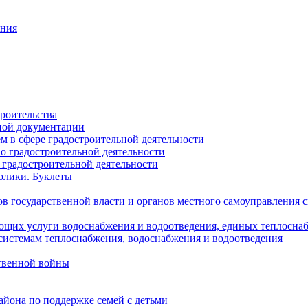
ания
роительства
ной документации
 в сфере градостроительной деятельности
о градостроительной деятельности
 градостроительной деятельности
олики. Буклеты
в государственной власти и органов местного самоуправления
ющих услуги водоснабжения и водоотведения, единых теплосн
истемам теплоснабжения, водоснабжения и водоотведения
твенной войны
йона по поддержке семей с детьми