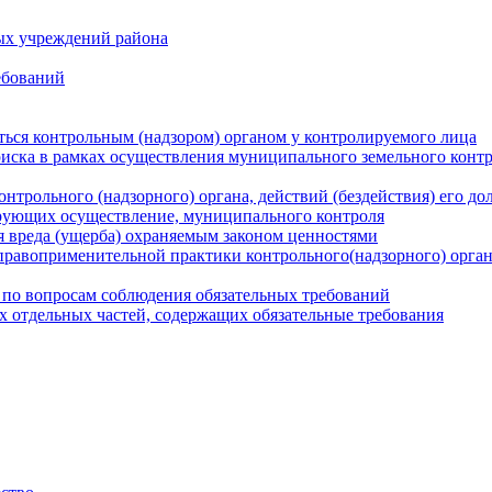
ых учреждений района
ебований
ться контрольным (надзором) органом у контролируемого лица
риска в рамках осуществления муниципального земельного конт
нтрольного (надзорного) органа, действий (бездействия) его д
рующих осуществление, муниципального контроля
 вреда (ущерба) охраняемым законом ценностями
правоприменительной практики контрольного(надзорного) орга
 по вопросам соблюдения обязательных требований
х отдельных частей, содержащих обязательные требования