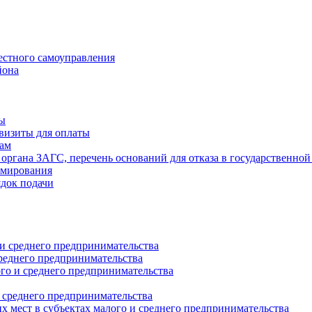
естного самоуправления
йона
ты
визиты для оплаты
там
 органа ЗАГС, перечень оснований для отказа в государственной
рмирования
ядок подачи
и среднего предпринимательства
реднего предпринимательства
о и среднего предпринимательства
 среднего предпринимательства
 мест в субъектах малого и среднего предпринимательства