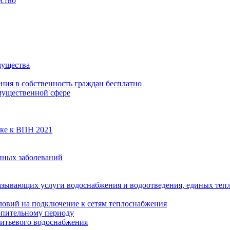
ество
мущества
ения в собственность граждан бесплатно
мущественной сфере
вке к ВПН 2021
нных заболеваний
азывающих услуги водоснабжения и водоотведения, единых те
ловий на подключение к сетям теплоснабжения
опительному периоду
итьевого водоснабжения