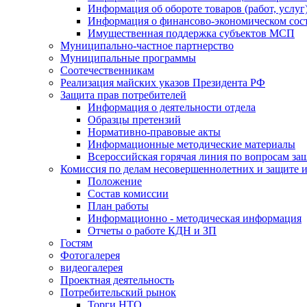
Информация об обороте товаров (работ, услу
Информация о финансово-экономическом сост
Имущественная поддержка субъектов МСП
Муниципально-частное партнерство
Муниципальные программы
Соотечественникам
Реализация майских указов Президента РФ
Защита прав потребителей
Информация о деятельности отдела
Образцы претензий
Нормативно-правовые акты
Информационные методические материалы
Всероссийская горячая линия по вопросам за
Комиссия по делам несовершеннолетних и защите и
Положение
Состав комиссии
План работы
Информационно - методическая информация
Отчеты о работе КДН и ЗП
Гостям
Фотогалерея
видеогалерея
Проектная деятельность
Потребительский рынок
Торги НТО