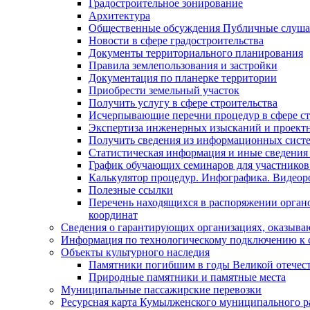
Градостроительное зонирование
Архитектура
Общественные обсуждения Публичные слуш
Новости в сфере градостроительства
Документы территориального планирования
Правила землепользования и застройки
Документация по планерке территории
Приобрести земельный участок
Получить услугу в сфере строительства
Исчерпывающие перечни процедур в сфере ст
Экспертиза инженерных изысканий и проект
Получить сведения из информационных систем
Статистическая информация и иные сведения 
График обучающих семинаров для участников
Калькулятор процедур. Инфографика. Видеор
Полезные ссылки
Перечень находящихся в распоряжении органо
координат
Сведения о гарантирующих организациях, оказыва
Информация по технологическому подключению к с
Объекты культурного наследия
Памятники погибшим в годы Великой отечес
Природные памятники и памятные места
Муниципальные пассажирские перевозки
Ресурсная карта Кумылженского муниципального ра