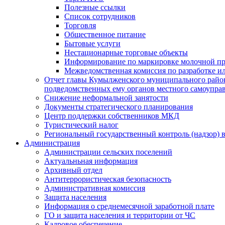
Полезные ссылки
Список сотрудников
Торговля
Общественное питание
Бытовые услуги
Нестационарные торговые объекты
Информирование по маркировке молочной п
Межведомственная комиссия по разработке и
Отчет главы Кумылженского муниципального район
подведомственных ему органов местного самоупра
Снижение неформальной занятости
Документы стратегического планирования
Центр поддержки собственников МКД
Туристический налог
Региональный государственный контроль (надзор) 
Администрация
Администрации сельских поселений
Актуальньная информация
Архивный отдел
Антитеррористическая безопасность
Административная комиссия
Защита населения
Информация о среднемесячной заработной плате
ГО и защита населения и территории от ЧС
Кадровое обеспечение