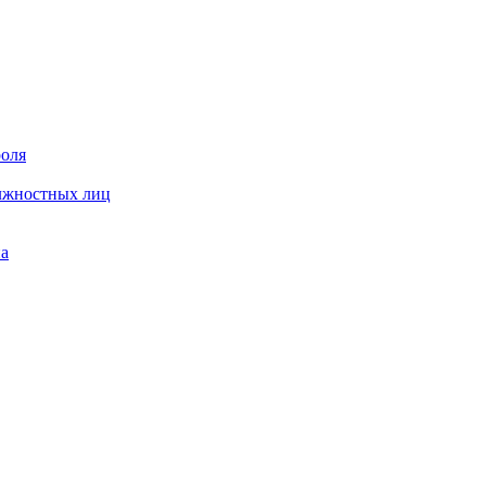
роля
олжностных лиц
на