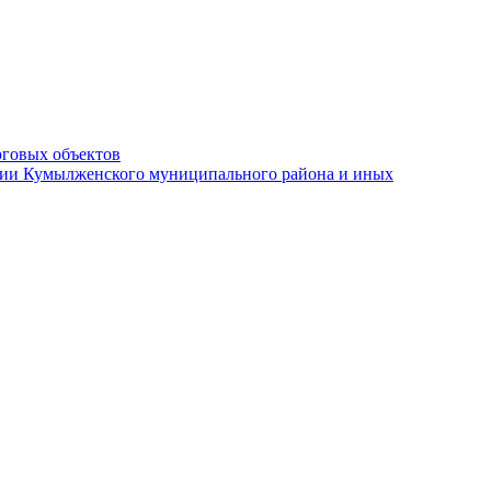
рговых объектов
ации Кумылженского муниципального района и иных