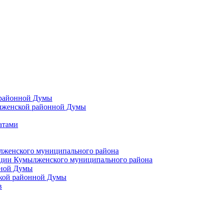
 районной Думы
лженской районной Думы
атами
лженского муниципального района
ции Кумылженского муниципального района
нной Думы
кой районной Думы
в