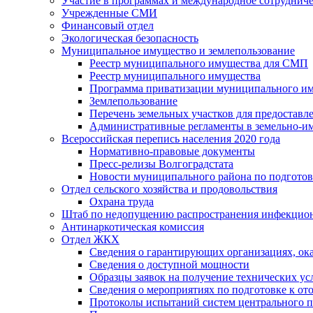
Участие в программах и международное сотруднич
Учрежденные СМИ
Финансовый отдел
Экологическая безопасность
Муниципальное имущество и землепользование
Реестр муниципального имущества для СМП
Реестр муниципального имущества
Программа приватизации муниципального и
Землепользование
Перечень земельных участков для предоставл
Административные регламенты в земельно-и
Всероссийская перепись населения 2020 года
Нормативно-правовые документы
Пресс-релизы Волгоградстата
Новости муниципального района по подгото
Отдел сельского хозяйства и продовольствия
Охрана труда
Штаб по недопущению распространения инфекцио
Антинаркотическая комиссия
Отдел ЖКХ
Сведения о гарантирующих организациях, ок
Сведения о доступной мощности
Образцы заявок на получение технических ус
Сведения о мероприятиях по подготовке к от
Протоколы испытаний систем центрального п