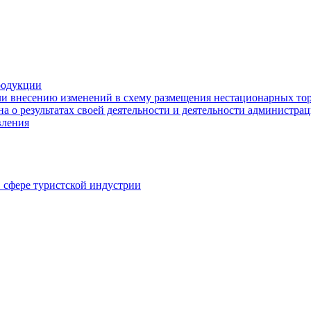
родукции
ли внесению изменений в схему размещения нестационарных то
а о результатах своей деятельности и деятельности администр
вления
в сфере туристской индустрии