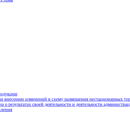
родукции
ли внесению изменений в схему размещения нестационарных то
а о результатах своей деятельности и деятельности администр
вления