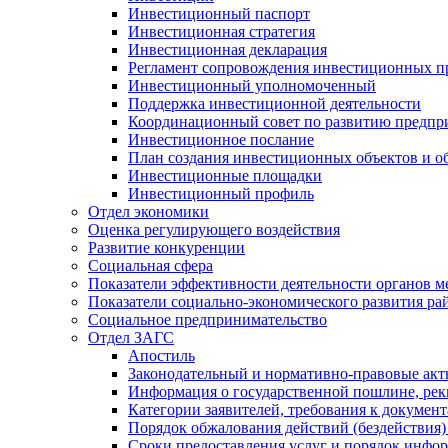
Инвестиционный паспорт
Инвестиционная стратегия
Инвестиционная декларация
Регламент сопровождения инвестиционных п
Инвестиционный уполномоченный
Поддержка инвестиционной деятельности
Координационный совет по развитию предпр
Инвестиционное послание
План создания инвестиционных объектов и о
Инвестиционные площадки
Инвестиционный профиль
Отдел экономики
Оценка регулирующего воздействия
Развитие конкуренции
Социальная сфера
Показатели эффективности деятельности органов м
Показатели социально-экономического развития ра
Социальное предпринимательство
Отдел ЗАГС
Апостиль
Законодательный и нормативно-правовые ак
Информация о государственной пошлине, рек
Категории заявителей, требования к докумен
Порядок обжалования действий (бездействия)
Сроки предоставления услуг и порядок инфо