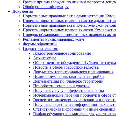
График приема граждан по личным вопросам депут
Обобщенная информация
Документы
Нормативные правовые акты администрации Кумы
Проекты нормативных правовых актов администра
Нормативные правовые акты Кумылженской райо
Проекты нормативных правовых актов Кумылженс
Порядок обжалования нормативных правовых акто
Регламенты муниципальных услуг
Формы обращений
Градостроительство
Градостроительное зонирование
Архитектура
Общественные обсуждения Публичные слуш
Новости в сфере градостроительства
Документы территориального планирования
Правила землепользования и застройки
Документация по планерке территории
Приобрести земельный участок
Получить услугу в сфере строительства
Исчерпывающие перечни процедур в сфере ст
Экспертиза инженерных изысканий и проект
Получить сведения из информационных систем
Статистическая информация и иные сведения 
График обучающих семинаров для участников