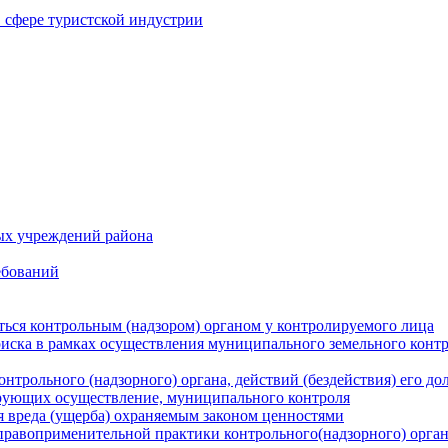
в сфере туристской индустрии
ых учреждений района
ебований
ться контрольным (надзором) органом у контролируемого лица
риска в рамках осуществления муниципального земельного конт
нтрольного (надзорного) органа, действий (бездействия) его д
рующих осуществление, муниципального контроля
 вреда (ущерба) охраняемым законом ценностями
правоприменительной практики контрольного(надзорного) орга