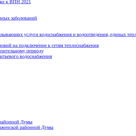
вке к ВПН 2021
нных заболеваний
азывающих услуги водоснабжения и водоотведения, единых те
ловий на подключение к сетям теплоснабжения
опительному периоду
итьевого водоснабжения
 районной Думы
лженской районной Думы