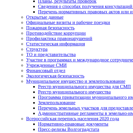
Планы, результаты проверок
Сведения о способах получения консультаций
Перечень нормативных правовых актов или и
Открытые данные
Официальные визиты и рабочие поездки
Пожарная безопасность
Противодействие коррупции
Профилактика правонарушений
Статистическая информация
Структура
ТО и представительства
Участие в программах и международное сотруднич
Учрежденные СМИ
Финансовый отдел
Экологическая безопасность
Муниципальное имущество и землепользование
Реестр муниципального имущества для СМП
Реестр муниципального имущества
Программа приватизации муниципального и
Землепользование
Перечень земельных участков для предоставл
Административные регламенты в земельно-и
Всероссийская перепись населения 2020 года
Нормативно-правовые документы
Пресс-релизы Волгоградстата