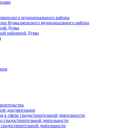
атами
лженского муниципального района
ции Кумылженского муниципального района
нной Думы
кой районной Думы
в
ания
роительства
ной документации
 в сфере градостроительной деятельности
о градостроительной деятельности
 градостроительной деятельности