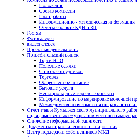
Положение
Состав комиссии
План работы
Информационно - методическая информация
Отчеты о работе КДН и ЗП
Гостям
Фотогалерея
видеогалерея
Проектная деятельность
Потребительский рынок
Торги НТО
Полезные ссылки
Список сотрудников
Торговля
Общественное питание
Бытовые услуги
Нестационарные торговые объекты
Информирование по маркировке молочной п
Межведомственная комиссия по разработке и
Отчет главы Кумылженского муниципального район
подведомственных ему органов местного самоупра
Снижение неформальной занятости
Документы стратегического планирования
Центр поддержки собственников МКД