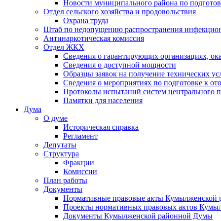
Новости муниципального района по подгото
Отдел сельского хозяйства и продовольствия
Охрана труда
Штаб по недопущению распространения инфекцио
Антинаркотическая комиссия
Отдел ЖКХ
Сведения о гарантирующих организациях, ок
Сведения о доступной мощности
Образцы заявок на получение технических ус
Сведения о мероприятиях по подготовке к от
Протоколы испытаний систем центрального п
Памятки для населения
Дума
О думе
Историческая справка
Регламент
Депутаты
Структура
Фракции
Комиссии
План работы
Документы
Нормативные правовые акты Кумылженской
Проекты нормативных правовых актов Кумы
Документы Кумылженской районной Думы