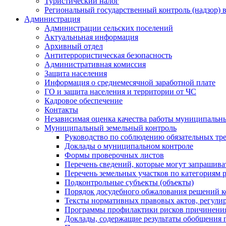
Туристический налог
Региональный государственный контроль (надзор) 
Администрация
Администрации сельских поселений
Актуальньная информация
Архивный отдел
Антитеррористическая безопасность
Административная комиссия
Защита населения
Информация о среднемесячной заработной плате
ГО и защита населения и территории от ЧС
Кадровое обеспечение
Контакты
Независимая оценка качества работы муниципальн
Муниципальный земельный контроль
Руководство по соблюдению обязательных тр
Доклады о муниципальном контроле
Формы проверочных листов
Перечень сведений, которые могут запрашива
Перечень земельных участков по категориям 
Подконтрольные субъекты (объекты)
Порядок досудебного обжалования решений ко
Тексты нормативных правовых актов, регули
Программы профилактики рисков причинения
Доклады, содержащие результаты обобщения 