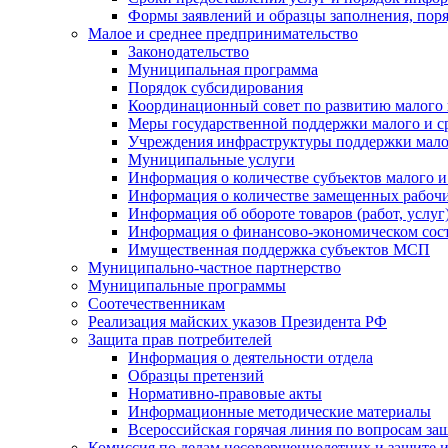
Формы заявлений и образцы заполнения, пор
Малое и среднее предпринимательство
Законодательство
Муниципальная программа
Порядок субсидирования
Координационный совет по развитию малого 
Меры государственной поддержки малого и с
Учреждения инфраструктуры поддержки малог
Муниципальные услуги
Информация о количестве субъектов малого и
Информация о количестве замещенных рабочих
Информация об обороте товаров (работ, услу
Информация о финансово-экономическом сост
Имущественная поддержка субъектов МСП
Муниципально-частное партнерство
Муниципальные программы
Соотечественникам
Реализация майских указов Президента РФ
Защита прав потребителей
Информация о деятельности отдела
Образцы претензий
Нормативно-правовые акты
Информационные методические материалы
Всероссийская горячая линия по вопросам за
Комиссия по делам несовершеннолетних и защите и