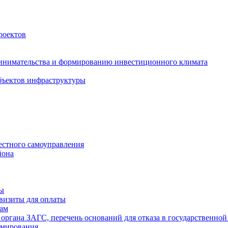
роектов
инимательства и формированию инвестиционного климата
бъектов инфраструктуры
естного самоуправления
йона
ты
визиты для оплаты
там
 органа ЗАГС, перечень оснований для отказа в государственной
рмирования