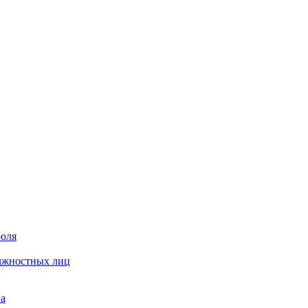
роля
олжностных лиц
на