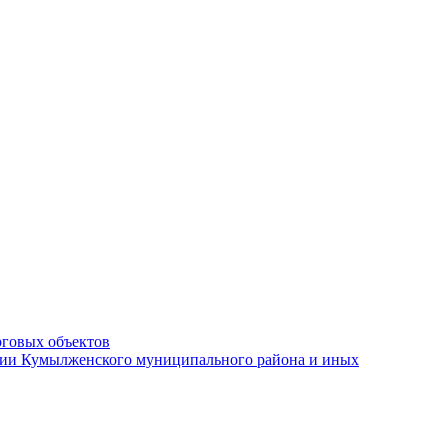
рговых объектов
ации Кумылженского муниципального района и иных