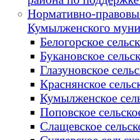
Нормативно-правовые
Кумылженского муни
Белогорское сельс
Букановское сельс
Глазуновское сель
Краснянское сельс
Кумылженское сель
Поповское сельско
Слащевское сельск