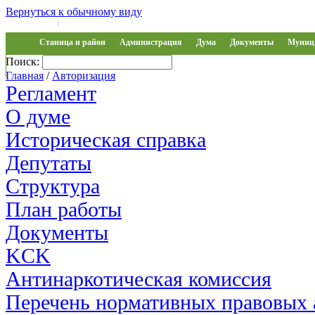
Вернуться к обычному виду
Войти на сайт
Регистрация
|
Станица и район
Администрация
Дума
Документы
Муниц 
Поиск:
Обращения
Главная
/
Авторизация
Регламент
О думе
Историческая справка
Депутаты
Структура
План работы
Документы
KCK
Антинаркотическая комиссия
Перечень нормативных правовых 