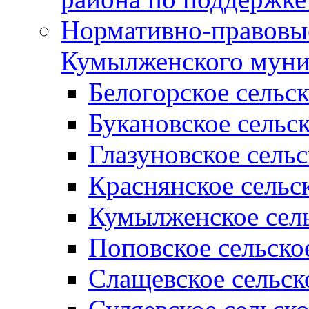
Нормативно-правовые
Кумылженского муни
Белогорское сельс
Букановское сельс
Глазуновское сель
Краснянское сельс
Кумылженское сель
Поповское сельско
Слащевское сельск