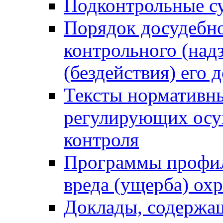
Подконтрольные су
Порядок досудебн
контрольного (надз
(бездействия) его
Тексты нормативны
регулирующих осу
контроля
Программы профил
вреда (ущерба) ох
Доклады, содержа