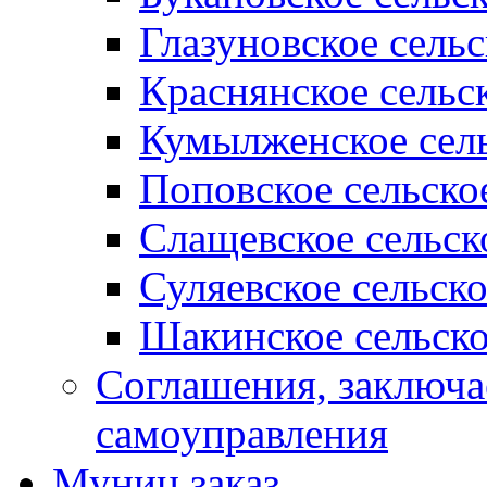
Глазуновское сель
Краснянское сельс
Кумылженское сель
Поповское сельско
Слащевское сельск
Суляевское сельск
Шакинское сельско
Соглашения, заключ
самоуправления
Муниц заказ