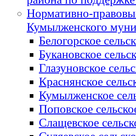
Нормативно-правовые
Кумылженского муни
Белогорское сельс
Букановское сельс
Глазуновское сель
Краснянское сельс
Кумылженское сель
Поповское сельско
Слащевское сельск