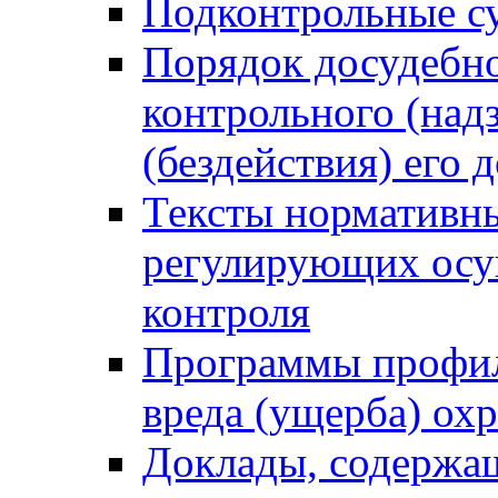
Подконтрольные су
Порядок досудебн
контрольного (надз
(бездействия) его
Тексты нормативны
регулирующих осу
контроля
Программы профил
вреда (ущерба) ох
Доклады, содержа