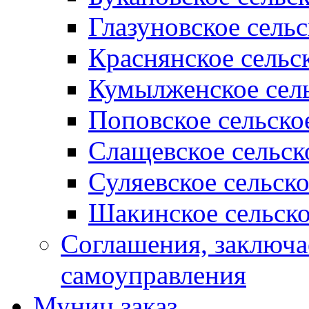
Глазуновское сель
Краснянское сельс
Кумылженское сель
Поповское сельско
Слащевское сельск
Суляевское сельск
Шакинское сельско
Соглашения, заключ
самоуправления
Муниц заказ