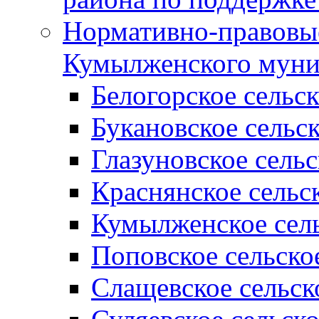
Нормативно-правовые
Кумылженского муни
Белогорское сельс
Букановское сельс
Глазуновское сель
Краснянское сельс
Кумылженское сель
Поповское сельско
Слащевское сельск