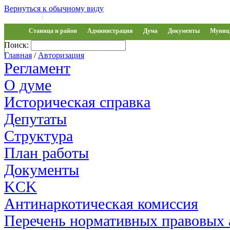
Вернуться к обычному виду
Войти на сайт
Регистрация
|
Станица и район
Администрация
Дума
Документы
Муниц 
Поиск:
Обращения
Главная
/
Авторизация
Регламент
О думе
Историческая справка
Депутаты
Структура
План работы
Документы
KCK
Антинаркотическая комиссия
Перечень нормативных правовых 