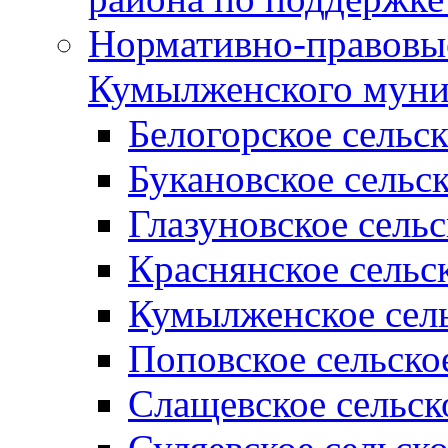
Нормативно-правовые
Кумылженского муни
Белогорское сельс
Букановское сельс
Глазуновское сель
Краснянское сельс
Кумылженское сель
Поповское сельско
Слащевское сельск