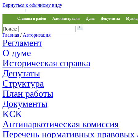
Вернуться к обычному виду
Войти на сайт
Регистрация
|
Станица и район
Администрация
Дума
Документы
Муниц 
Поиск:
Обращения
Главная
/
Авторизация
Регламент
О думе
Историческая справка
Депутаты
Структура
План работы
Документы
KCK
Антинаркотическая комиссия
Перечень нормативных правовых 