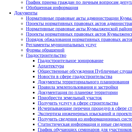
График приема граждан по личным вопросам депут
Обобщенная информация
Документы
Нормативные правовые акты администрации Кумы
Проекты нормативных правовых актов администра
Нормативные правовые акты Кумылженской райо
Проекты нормативных правовых актов Кумылженс
Порядок обжалования нормативных правовых акто
Регламенты муниципальных услуг
Формы обращений
Градостроительство
Градостроительное зонирование
Архитектура
Общественные обсуждения Публичные слуш
Новости в сфере градостроительства
Документы территориального планирования
Правила землепользования и застройки
Документация по планерке территории
Приобрести земельный участок
Получить услугу в сфере строительства
Исчерпывающие перечни процедур в сфере ст
Экспертиза инженерных изысканий и проект
Получить сведения из информационных систем
Статистическая информация и иные сведения 
График обучающих семинаров для участников