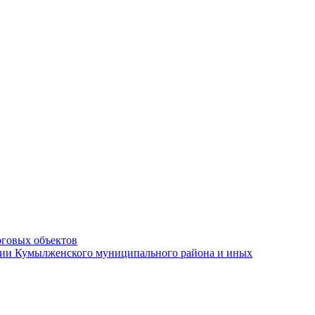
рговых объектов
ации Кумылженского муниципального района и иных