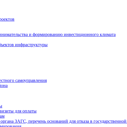
роектов
инимательства и формированию инвестиционного климата
бъектов инфраструктуры
естного самоуправления
йона
ты
визиты для оплаты
там
 органа ЗАГС, перечень оснований для отказа в государственной
рмирования