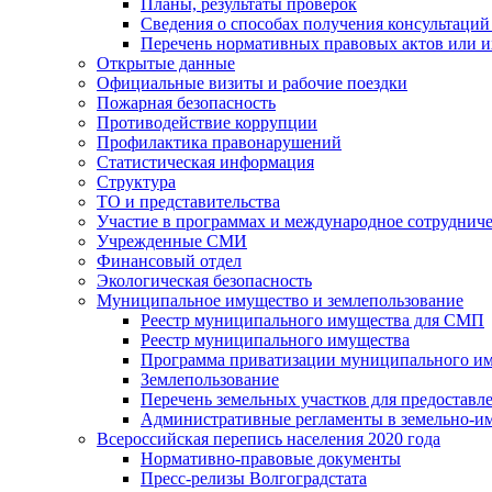
Планы, результаты проверок
Сведения о способах получения консультаций
Перечень нормативных правовых актов или и
Открытые данные
Официальные визиты и рабочие поездки
Пожарная безопасность
Противодействие коррупции
Профилактика правонарушений
Статистическая информация
Структура
ТО и представительства
Участие в программах и международное сотруднич
Учрежденные СМИ
Финансовый отдел
Экологическая безопасность
Муниципальное имущество и землепользование
Реестр муниципального имущества для СМП
Реестр муниципального имущества
Программа приватизации муниципального и
Землепользование
Перечень земельных участков для предоставл
Административные регламенты в земельно-и
Всероссийская перепись населения 2020 года
Нормативно-правовые документы
Пресс-релизы Волгоградстата