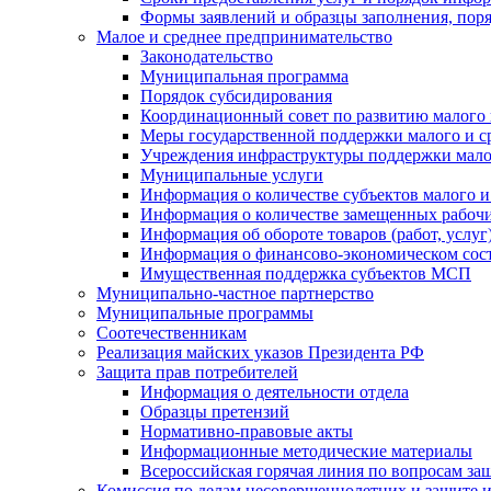
Формы заявлений и образцы заполнения, пор
Малое и среднее предпринимательство
Законодательство
Муниципальная программа
Порядок субсидирования
Координационный совет по развитию малого 
Меры государственной поддержки малого и с
Учреждения инфраструктуры поддержки малог
Муниципальные услуги
Информация о количестве субъектов малого и
Информация о количестве замещенных рабочих
Информация об обороте товаров (работ, услу
Информация о финансово-экономическом сост
Имущественная поддержка субъектов МСП
Муниципально-частное партнерство
Муниципальные программы
Соотечественникам
Реализация майских указов Президента РФ
Защита прав потребителей
Информация о деятельности отдела
Образцы претензий
Нормативно-правовые акты
Информационные методические материалы
Всероссийская горячая линия по вопросам за
Комиссия по делам несовершеннолетних и защите и