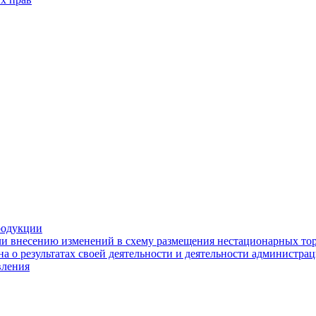
родукции
ли внесению изменений в схему размещения нестационарных то
а о результатах своей деятельности и деятельности администр
вления