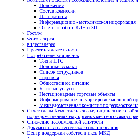
Положение
Состав комиссии
План работы
Информационно - методическая информация
Отчеты о работе КДН и ЗП
Гостям
Фотогалерея
видеогалерея
Проектная деятельность
Потребительский рынок
Торги НТО
Полезные ссылки
Список сотрудников
Торговля
Общественное питание
Бытовые услуги
Нестационарные торговые объекты
Информирование по маркировке молочной п
Межведомственная комиссия по разработке и
Отчет главы Кумылженского муниципального район
подведомственных ему органов местного самоупра
Снижение неформальной занятости
Документы стратегического планирования
Центр поддержки собственников МКД