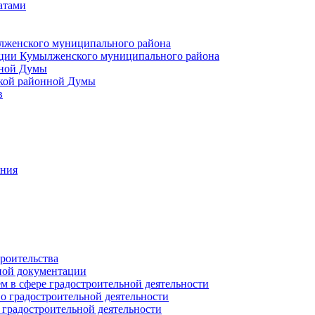
атами
лженского муниципального района
ции Кумылженского муниципального района
нной Думы
кой районной Думы
в
ания
роительства
ной документации
 в сфере градостроительной деятельности
о градостроительной деятельности
 градостроительной деятельности