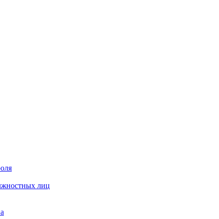
роля
олжностных лиц
на