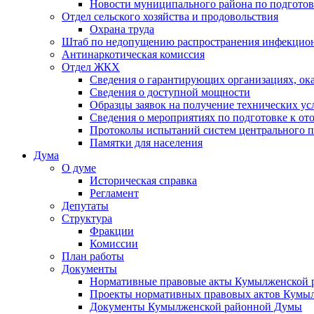
Новости муниципального района по подгото
Отдел сельского хозяйства и продовольствия
Охрана труда
Штаб по недопущению распространения инфекцио
Антинаркотическая комиссия
Отдел ЖКХ
Сведения о гарантирующих организациях, ок
Сведения о доступной мощности
Образцы заявок на получение технических ус
Сведения о мероприятиях по подготовке к от
Протоколы испытаний систем центрального п
Памятки для населения
Дума
О думе
Историческая справка
Регламент
Депутаты
Структура
Фракции
Комиссии
План работы
Документы
Нормативные правовые акты Кумылженской
Проекты нормативных правовых актов Кумы
Документы Кумылженской районной Думы