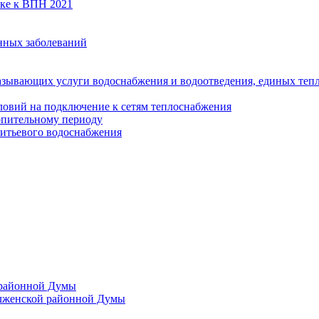
вке к ВПН 2021
нных заболеваний
азывающих услуги водоснабжения и водоотведения, единых те
ловий на подключение к сетям теплоснабжения
опительному периоду
итьевого водоснабжения
 районной Думы
лженской районной Думы