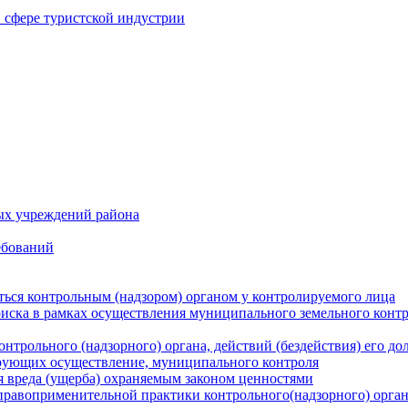
в сфере туристской индустрии
ых учреждений района
ебований
ться контрольным (надзором) органом у контролируемого лица
риска в рамках осуществления муниципального земельного конт
нтрольного (надзорного) органа, действий (бездействия) его д
рующих осуществление, муниципального контроля
 вреда (ущерба) охраняемым законом ценностями
правоприменительной практики контрольного(надзорного) орга