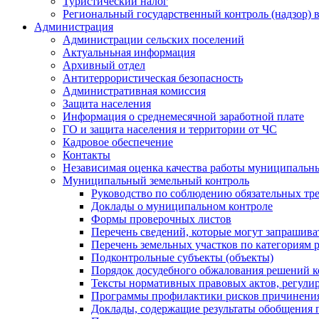
Туристический налог
Региональный государственный контроль (надзор) 
Администрация
Администрации сельских поселений
Актуальньная информация
Архивный отдел
Антитеррористическая безопасность
Административная комиссия
Защита населения
Информация о среднемесячной заработной плате
ГО и защита населения и территории от ЧС
Кадровое обеспечение
Контакты
Независимая оценка качества работы муниципальн
Муниципальный земельный контроль
Руководство по соблюдению обязательных тр
Доклады о муниципальном контроле
Формы проверочных листов
Перечень сведений, которые могут запрашива
Перечень земельных участков по категориям 
Подконтрольные субъекты (объекты)
Порядок досудебного обжалования решений ко
Тексты нормативных правовых актов, регули
Программы профилактики рисков причинения
Доклады, содержащие результаты обобщения 