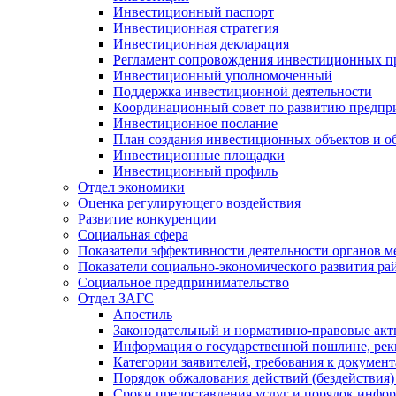
Инвестиционный паспорт
Инвестиционная стратегия
Инвестиционная декларация
Регламент сопровождения инвестиционных п
Инвестиционный уполномоченный
Поддержка инвестиционной деятельности
Координационный совет по развитию предпр
Инвестиционное послание
План создания инвестиционных объектов и о
Инвестиционные площадки
Инвестиционный профиль
Отдел экономики
Оценка регулирующего воздействия
Развитие конкуренции
Социальная сфера
Показатели эффективности деятельности органов м
Показатели социально-экономического развития ра
Социальное предпринимательство
Отдел ЗАГС
Апостиль
Законодательный и нормативно-правовые ак
Информация о государственной пошлине, рек
Категории заявителей, требования к докумен
Порядок обжалования действий (бездействия)
Сроки предоставления услуг и порядок инфо