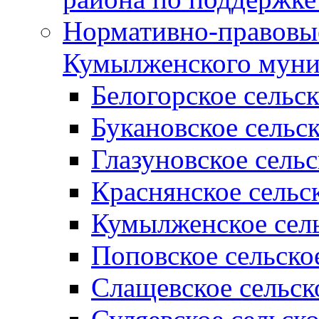
Нормативно-правовые
Кумылженского муни
Белогорское сельс
Букановское сельс
Глазуновское сель
Краснянское сельс
Кумылженское сель
Поповское сельско
Слащевское сельск