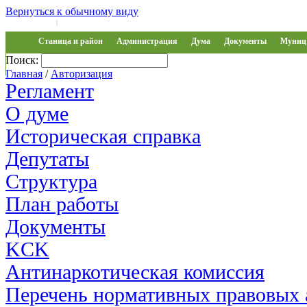
Вернуться к обычному виду
Войти на сайт
Регистрация
|
Станица и район
Администрация
Дума
Документы
Муниц 
Поиск:
Обращения
Главная
/
Авторизация
Регламент
О думе
Историческая справка
Депутаты
Структура
План работы
Документы
KCK
Антинаркотическая комиссия
Перечень нормативных правовых 