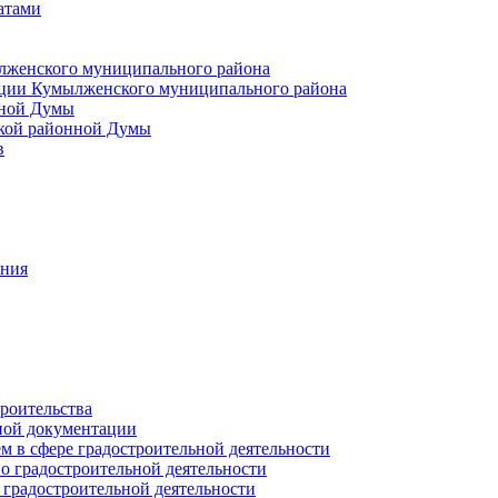
атами
лженского муниципального района
ции Кумылженского муниципального района
нной Думы
кой районной Думы
в
ания
роительства
ной документации
 в сфере градостроительной деятельности
о градостроительной деятельности
 градостроительной деятельности