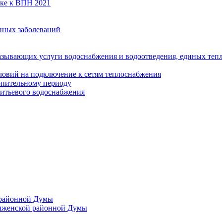
вке к ВПН 2021
нных заболеваний
азывающих услуги водоснабжения и водоотведения, единых те
ловий на подключение к сетям теплоснабжения
опительному периоду
итьевого водоснабжения
 районной Думы
лженской районной Думы