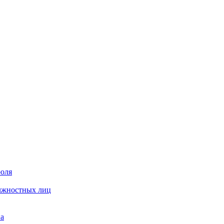
роля
олжностных лиц
на