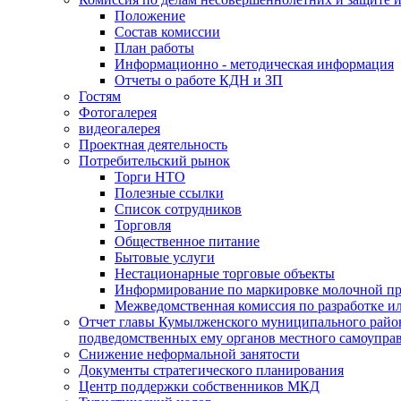
Положение
Состав комиссии
План работы
Информационно - методическая информация
Отчеты о работе КДН и ЗП
Гостям
Фотогалерея
видеогалерея
Проектная деятельность
Потребительский рынок
Торги НТО
Полезные ссылки
Список сотрудников
Торговля
Общественное питание
Бытовые услуги
Нестационарные торговые объекты
Информирование по маркировке молочной п
Межведомственная комиссия по разработке и
Отчет главы Кумылженского муниципального район
подведомственных ему органов местного самоупра
Снижение неформальной занятости
Документы стратегического планирования
Центр поддержки собственников МКД