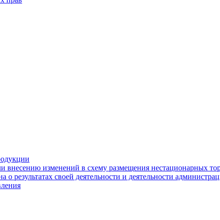
родукции
ли внесению изменений в схему размещения нестационарных то
а о результатах своей деятельности и деятельности администр
вления