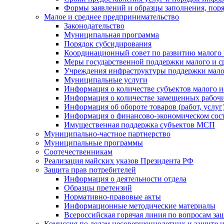
Формы заявлений и образцы заполнения, пор
Малое и среднее предпринимательство
Законодательство
Муниципальная программа
Порядок субсидирования
Координационный совет по развитию малого 
Меры государственной поддержки малого и с
Учреждения инфраструктуры поддержки малог
Муниципальные услуги
Информация о количестве субъектов малого и
Информация о количестве замещенных рабочих
Информация об обороте товаров (работ, услу
Информация о финансово-экономическом сост
Имущественная поддержка субъектов МСП
Муниципально-частное партнерство
Муниципальные программы
Соотечественникам
Реализация майских указов Президента РФ
Защита прав потребителей
Информация о деятельности отдела
Образцы претензий
Нормативно-правовые акты
Информационные методические материалы
Всероссийская горячая линия по вопросам за
Комиссия по делам несовершеннолетних и защите и