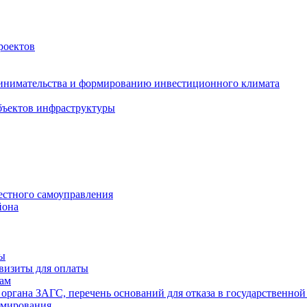
роектов
инимательства и формированию инвестиционного климата
бъектов инфраструктуры
естного самоуправления
йона
ты
визиты для оплаты
там
 органа ЗАГС, перечень оснований для отказа в государственной
рмирования