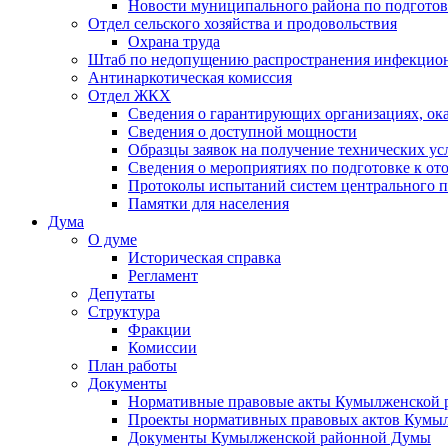
Новости муниципального района по подгото
Отдел сельского хозяйства и продовольствия
Охрана труда
Штаб по недопущению распространения инфекцио
Антинаркотическая комиссия
Отдел ЖКХ
Сведения о гарантирующих организациях, ок
Сведения о доступной мощности
Образцы заявок на получение технических ус
Сведения о мероприятиях по подготовке к от
Протоколы испытаний систем центрального п
Памятки для населения
Дума
О думе
Историческая справка
Регламент
Депутаты
Структура
Фракции
Комиссии
План работы
Документы
Нормативные правовые акты Кумылженской
Проекты нормативных правовых актов Кумы
Документы Кумылженской районной Думы