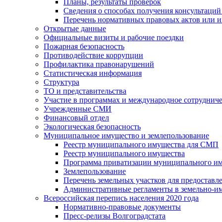
Планы, результаты проверок
Сведения о способах получения консультаций
Перечень нормативных правовых актов или и
Открытые данные
Официальные визиты и рабочие поездки
Пожарная безопасность
Противодействие коррупции
Профилактика правонарушений
Статистическая информация
Структура
ТО и представительства
Участие в программах и международное сотруднич
Учрежденные СМИ
Финансовый отдел
Экологическая безопасность
Муниципальное имущество и землепользование
Реестр муниципального имущества для СМП
Реестр муниципального имущества
Программа приватизации муниципального и
Землепользование
Перечень земельных участков для предоставл
Административные регламенты в земельно-и
Всероссийская перепись населения 2020 года
Нормативно-правовые документы
Пресс-релизы Волгоградстата