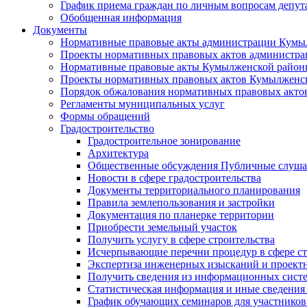
График приема граждан по личным вопросам депут
Обобщенная информация
Документы
Нормативные правовые акты администрации Кумы
Проекты нормативных правовых актов администра
Нормативные правовые акты Кумылженской райо
Проекты нормативных правовых актов Кумылженс
Порядок обжалования нормативных правовых акто
Регламенты муниципальных услуг
Формы обращений
Градостроительство
Градостроительное зонирование
Архитектура
Общественные обсуждения Публичные слуш
Новости в сфере градостроительства
Документы территориального планирования
Правила землепользования и застройки
Документация по планерке территории
Приобрести земельный участок
Получить услугу в сфере строительства
Исчерпывающие перечни процедур в сфере ст
Экспертиза инженерных изысканий и проект
Получить сведения из информационных систем
Статистическая информация и иные сведения 
График обучающих семинаров для участников