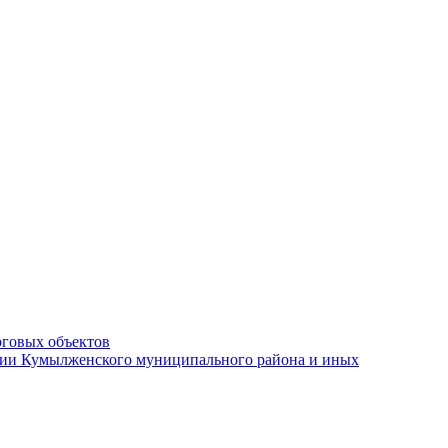
рговых объектов
ации Кумылженского муниципального района и иных