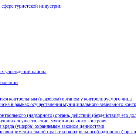
в сфере туристской индустрии
ых учреждений района
ебований
ться контрольным (надзором) органом у контролируемого лица
риска в рамках осуществления муниципального земельного конт
нтрольного (надзорного) органа, действий (бездействия) его д
рующих осуществление, муниципального контроля
 вреда (ущерба) охраняемым законом ценностями
правоприменительной практики контрольного(надзорного) орга