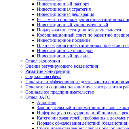
Инвестиционный паспорт
Инвестиционная стратегия
Инвестиционная декларация
Регламент сопровождения инвестиционных п
Инвестиционный уполномоченный
Поддержка инвестиционной деятельности
Координационный совет по развитию предпр
Инвестиционное послание
План создания инвестиционных объектов и о
Инвестиционные площадки
Инвестиционный профиль
Отдел экономики
Оценка регулирующего воздействия
Развитие конкуренции
Социальная сфера
Показатели эффективности деятельности органов м
Показатели социально-экономического развития ра
Социальное предпринимательство
Отдел ЗАГС
Апостиль
Законодательный и нормативно-правовые ак
Информация о государственной пошлине, рек
Категории заявителей, требования к докумен
Порядок обжалования действий (бездействия)
Сроки предоставления услуг и порядок инфо