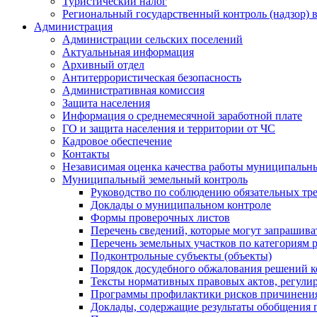
Туристический налог
Региональный государственный контроль (надзор) 
Администрация
Администрации сельских поселений
Актуальньная информация
Архивный отдел
Антитеррористическая безопасность
Административная комиссия
Защита населения
Информация о среднемесячной заработной плате
ГО и защита населения и территории от ЧС
Кадровое обеспечение
Контакты
Независимая оценка качества работы муниципальн
Муниципальный земельный контроль
Руководство по соблюдению обязательных тр
Доклады о муниципальном контроле
Формы проверочных листов
Перечень сведений, которые могут запрашива
Перечень земельных участков по категориям 
Подконтрольные субъекты (объекты)
Порядок досудебного обжалования решений ко
Тексты нормативных правовых актов, регули
Программы профилактики рисков причинения
Доклады, содержащие результаты обобщения 