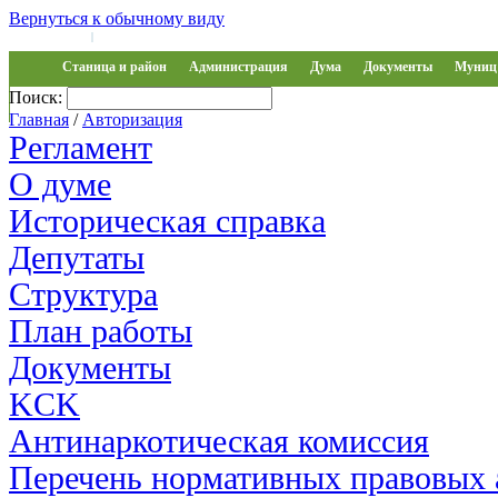
Вернуться к обычному виду
Войти на сайт
Регистрация
|
Станица и район
Администрация
Дума
Документы
Муниц 
Поиск:
Обращения
Главная
/
Авторизация
Регламент
О думе
Историческая справка
Депутаты
Структура
План работы
Документы
KCK
Антинаркотическая комиссия
Перечень нормативных правовых 