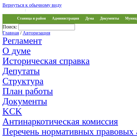
Вернуться к обычному виду
Войти на сайт
Регистрация
|
Станица и район
Администрация
Дума
Документы
Муниц 
Поиск:
Обращения
Главная
/
Авторизация
Регламент
О думе
Историческая справка
Депутаты
Структура
План работы
Документы
KCK
Антинаркотическая комиссия
Перечень нормативных правовых 